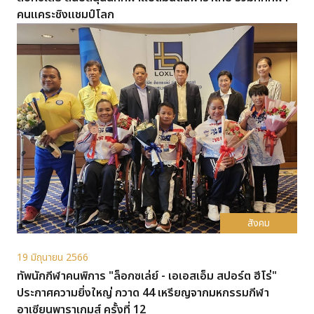
คนแคระชิงแชมป์โลก
สังคม
19 มิถุนายน 2566
ทัพนักกีฬาคนพิการ "ล็อกซเล่ย์ - เอเอสเอ็ม สปอร์ต ฮีโร่"
ประกาศความยิ่งใหญ่ กวาด 44 เหรียญจากมหกรรมกีฬา
อาเซียนพาราเกมส์ ครั้งที่ 12