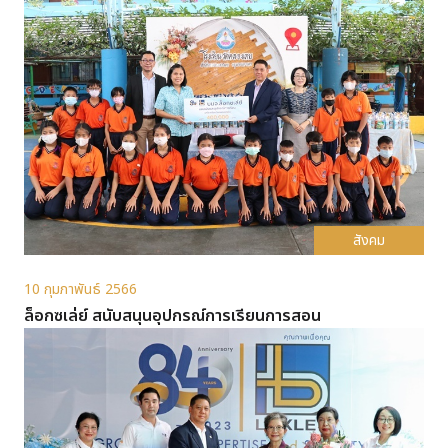
สังคม
10 กุมภาพันธ์ 2566
ล็อกซเล่ย์ สนับสนุนอุปกรณ์การเรียนการสอน