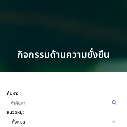
กิจกรรมด้านความยั่งยืน
ค้นหา:
หมวดหมู่:
ทั้งหมด