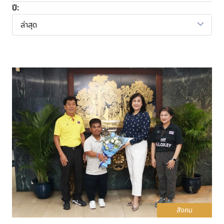
ปี:
ล่าสุด
สังคม