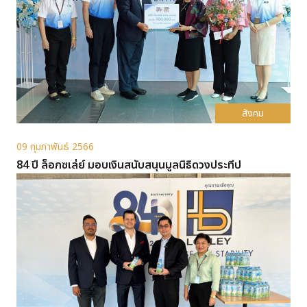
สังคม
09 กุมภาพันธ์ 2566
84 ปี ล็อกซเล่ย์ มอบเงินสนับสนุนมูลนิธิดวงประทีป