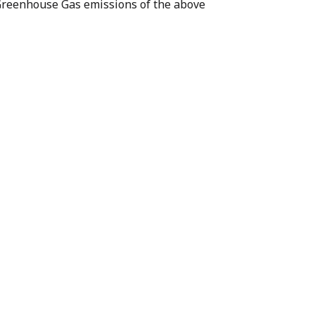
f Greenhouse Gas emissions of the above
 2568 จาก องค์การบริหารจัดการก๊าซเรือนกระจก