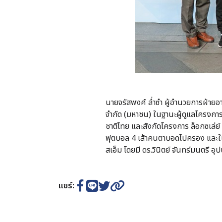
นายจรัสพงศ์ ล่ำซำ ผู้อำนวยการฝ่ายอาว
จำกัด (มหาชน) ในฐานะผู้ดูแลโครงการ 
ชาติไทย และสังกัดโครงการ ล็อกซเล่ย์ 
ฟุตบอล 4 เส้าคนตาบอดไปครอง และในโอ
สเอ็ม โดยมี ดร.วินิตย์ จันทร์มนตรี
แชร์: