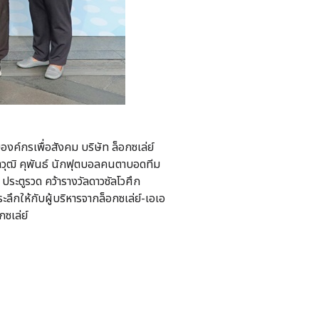
องค์กรเพื่อสังคม บริษัท ล็อกซเล่ย์
ญาวุฒิ คุพันธ์ นักฟุตบอลคนตาบอดทีม
 ประตูรวด คว้ารางวัลดาวซัลโวศึก
ึกให้กับผู้บริหารจากล็อกซเล่ย์-เอเอ
ซเล่ย์