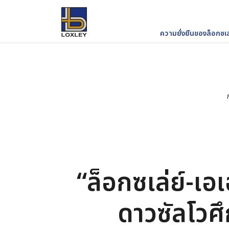
ความยั่งยืนของล็อกซเล
ค้นหาในเว็บไซ
“ล็อกซเล่ย์-เอเ
ดาวซัลโวศ