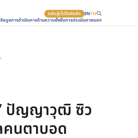
กลับสู่เว็ปไซต์หลัก
EN
TH
ข้อมูล
การดำเนินการด้านความยั่งยืน
การประเมินภายนอก
น
Web Design by
า” ปัญญาวุฒิ ซิว
บอลคนตาบอด