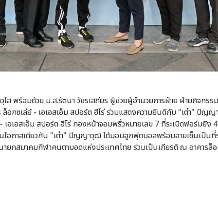
ุโส พร้อมด้วย น.ส.รัตนา วัชรเสถียร ผู้ช่วยผู้อำนวยการฝ่าย ฝ่ายกิจกรรม
ล็อกซเล่ย์ - เอเอสเอ็ม สปอร์ต ฮีโร่ ร่วมแสดงความยินดีกับ "เต๋า" ปัญ
- เอเอสเอ็ม สปอร์ต ฮีโร่ กองหน้าจอมพริ้วหมายเลข 7 ที่ระเบิดฟอร์มยิง 4
กาสเดียวกัน "เต๋า" ปัญญาวุฒิ ได้มอบลูกฟุตบอลพร้อมลายเซ็นเป็นที่ระล
 อุปนายกสมาคมกีฬาคนตาบอดแห่งประเทศไทย ร่วมเป็นเกียรติ ณ อาคารล็อก