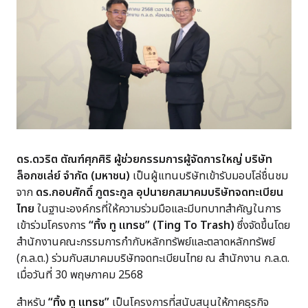
ดร.ดวริต ตัณฑ์ศุภศิริ ผู้ช่วยกรรมการผู้จัดการใหญ่ บริษัท
ล็อกซเล่ย์ จำกัด (มหาชน)
เป็นผู้แทนบริษัทเข้ารับมอบโล่ชื่นชม
จาก
ดร.กอบศักดิ์ ภูตระกูล อุปนายกสมาคมบริษัทจดทะเบียน
ไทย
ในฐานะองค์กรที่ให้ความร่วมมือและมีบทบาทสำคัญในการ
เข้าร่วมโครงการ
“ทิ้ง ทู แทรช” (Ting To Trash)
ซึ่งจัดขึ้นโดย
สำนักงานคณะกรรมการกำกับหลักทรัพย์และตลาดหลักทรัพย์
(ก.ล.ต.) ร่วมกับสมาคมบริษัทจดทะเบียนไทย ณ สำนักงาน ก.ล.ต.
เมื่อวันที่ 30 พฤษภาคม 2568
สำหรับ
“ทิ้ง ทู แทรช”
เป็นโครงการที่สนับสนุนให้ภาคธุรกิจ